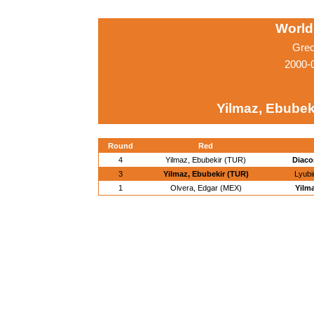
World
Grec
2000-
Yilmaz, Ebubek
Round
Red
4
Yilmaz, Ebubekir (TUR)
Diaco
3
Yilmaz, Ebubekir (TUR)
Lyubi
1
Olvera, Edgar (MEX)
Yilm