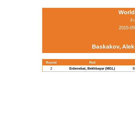
World
Fr
2015-09
Baskakov, Alek
Round
Red
2
Erdenebat, Bekhbayar (MGL)
B