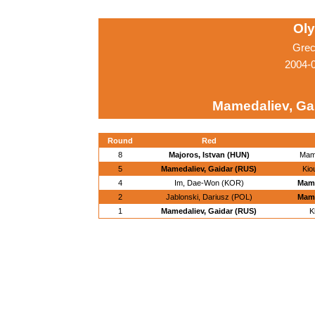
Ol
Grec
2004-
Mamedaliev, Ga
Round
Red
8
Majoros, Istvan (HUN)
Mame
5
Mamedaliev, Gaidar (RUS)
Kio
4
Im, Dae-Won (KOR)
Mame
2
Jablonski, Dariusz (POL)
Mame
1
Mamedaliev, Gaidar (RUS)
K