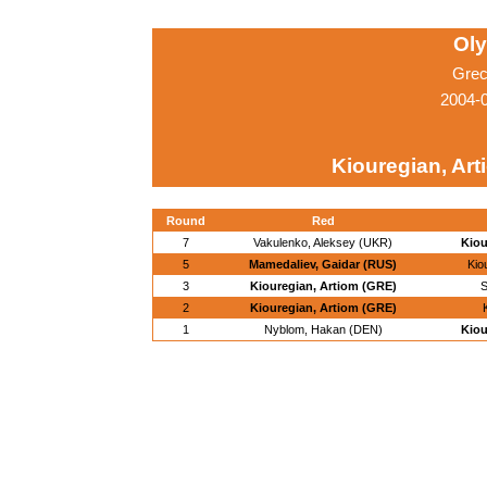
Ol
Grec
2004-
Kiouregian, Ar
Round
Red
7
Vakulenko, Aleksey (UKR)
Kiou
5
Mamedaliev, Gaidar (RUS)
Kio
3
Kiouregian, Artiom (GRE)
S
2
Kiouregian, Artiom (GRE)
1
Nyblom, Hakan (DEN)
Kiou