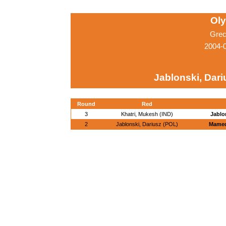
Ol
Grec
2004-
Jablonski, Dari
Round
Red
3
Khatri, Mukesh (IND)
Jablo
2
Jablonski, Dariusz (POL)
Mameda