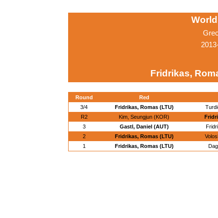
World
Grec
2013-
Fridrikas, Rom
Round
Red
3/4
Fridrikas, Romas (LTU)
Turdi
R2
Kim, Seungjun (KOR)
Fridr
3
Gastl, Daniel (AUT)
Frid
2
Fridrikas, Romas (LTU)
Volos
1
Fridrikas, Romas (LTU)
Dag