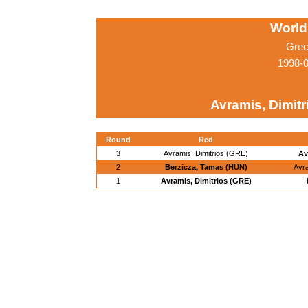
World
Grec
1998-
Avramis, Dimitr
Round
Red
3
Avramis, Dimitrios (GRE)
Av
2
Berzicza, Tamas (HUN)
Avra
1
Avramis, Dimitrios (GRE)