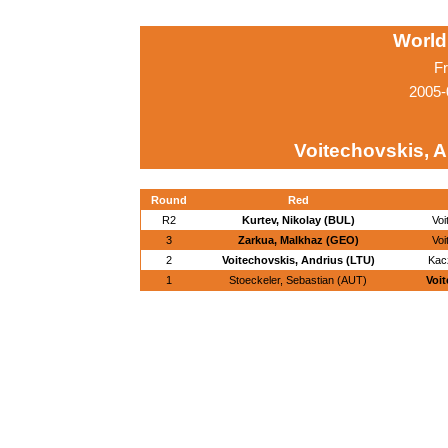
World
Fr
2005-
Voitechovskis, A
Round
Red
R2
Kurtev, Nikolay (BUL)
Voi
3
Zarkua, Malkhaz (GEO)
Voi
2
Voitechovskis, Andrius (LTU)
Kac
1
Stoeckeler, Sebastian (AUT)
Voit