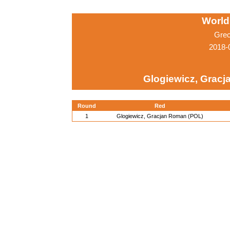
World
Grec
2018-
Glogiewicz, Grac
Round
Red
1
Glogiewicz, Gracjan Roman (POL)