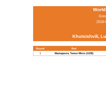
World
Grec
2018-
Khutsishvili, L
Round
Red
1
Mamajanov, Temur Mirzo (UZB)