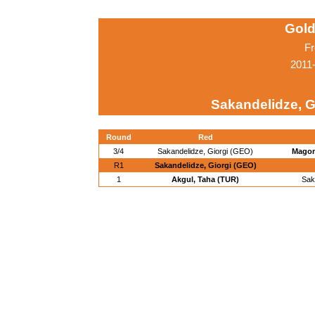
Gold
Fr
2011
Sakandelidze, G
Round
Red
3/4
Sakandelidze, Giorgi (GEO)
Magom
R1
Sakandelidze, Giorgi (GEO)
1
Akgul, Taha (TUR)
Sak