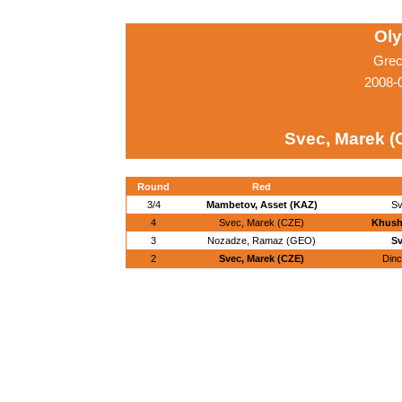
Ol
Grec
2008-0
Svec, Marek (
Round
Red
3/4
Mambetov, Asset (KAZ)
Sv
4
Svec, Marek (CZE)
Khush
3
Nozadze, Ramaz (GEO)
Sv
2
Svec, Marek (CZE)
Dinc