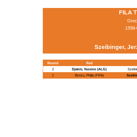
FILA 
Grec
1998-
Szeibinger, Je
Round
Red
2
Djakrir, Yassine (ALG)
Szeibi
1
Benzu, Philip (FRA)
Szeibi