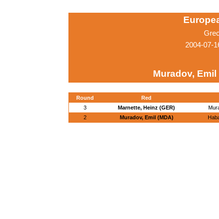
Europe
Grec
2004-07-1
Muradov, Emil
Round
Red
3
Marnette, Heinz (GER)
Mura
2
Muradov, Emil (MDA)
Haba