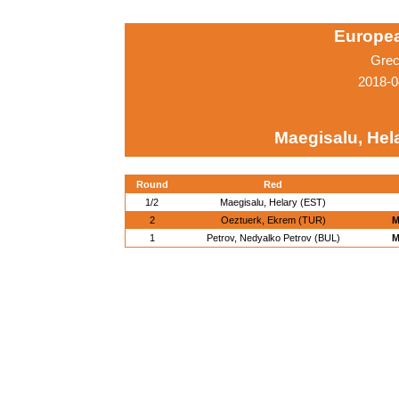
Europe
Grec
2018-0
Maegisalu, Hel
Round
Red
1/2
Maegisalu, Helary (EST)
2
Oeztuerk, Ekrem (TUR)
M
1
Petrov, Nedyalko Petrov (BUL)
M