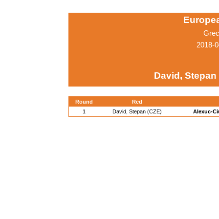
Europe
Grec
2018-0
David, Stepan
Round
Red
1
David, Stepan (CZE)
Alexuc-Ci