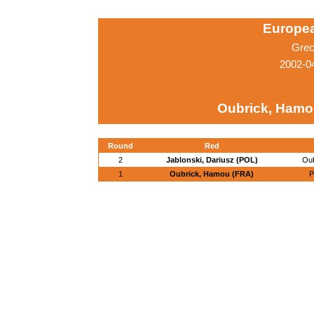
Europe
Grec
2002-04
Oubrick, Hamo
Round
Red
2
Jablonski, Dariusz (POL)
Oub
1
Oubrick, Hamou (FRA)
P