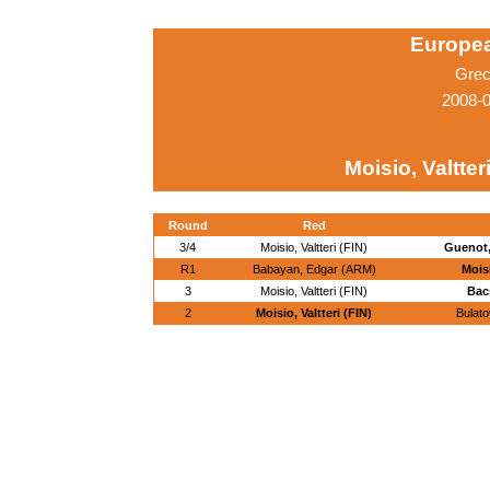
Europe
Grec
2008-0
Moisio, Valtteri
Round
Red
3/4
Moisio, Valtteri (FIN)
Guenot,
R1
Babayan, Edgar (ARM)
Moisi
3
Moisio, Valtteri (FIN)
Bac
2
Moisio, Valtteri (FIN)
Bulat