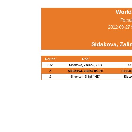
World
Femal
2012-09-27 
Sidakova, Zali
Round
Red
1/2
Sidakova, Zalina (BLR)
Zh
3
Sidakova, Zalina (BLR)
Tungal
2
Sheoran, Shilpi (IND)
Sidak