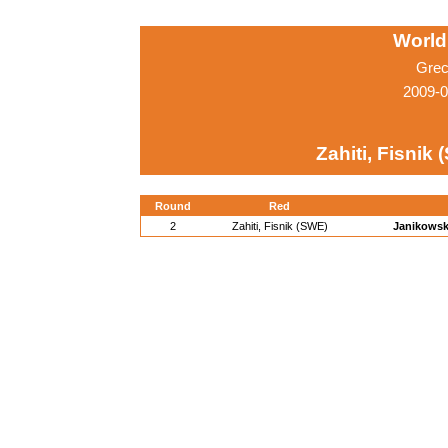
World
Grec
2009-0
Zahiti, Fisnik
Round
Red
2
Zahiti, Fisnik (SWE)
Janikowsk