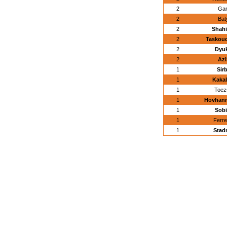
2
Gar
2
Bat
2
Shahi
2
Taskoud
2
Dyuk
2
Azi
1
Sir
1
Kaka
1
Toez
1
Hovhann
1
Sobi
1
Ferre
1
Stad