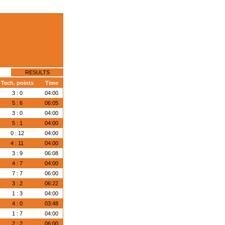
RESULTS
Tech. points
Time
3 : 0
04:00
5 : 6
06:05
3 : 0
04:00
5 : 1
04:00
0 : 12
04:00
4 : 11
04:00
3 : 9
06:08
4 : 7
04:00
7 : 7
06:00
3 : 2
06:22
1 : 3
04:00
4 : 0
03:48
1 : 7
04:00
2 : 2
06:00