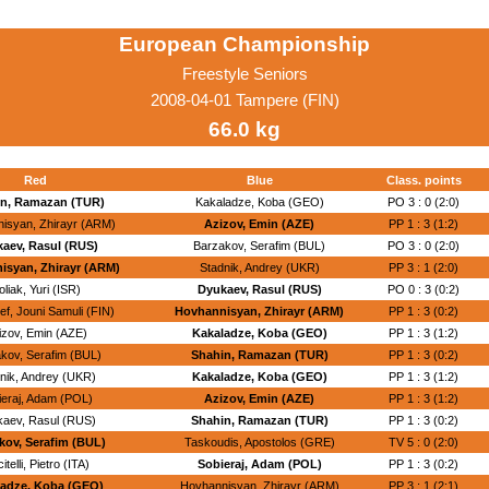
European Championship
Freestyle Seniors
2008-04-01 Tampere (FIN)
66.0 kg
Red
Blue
Class. points
n, Ramazan (TUR)
Kakaladze, Koba (GEO)
PO 3 : 0 (2:0)
isyan, Zhirayr (ARM)
Azizov, Emin (AZE)
PP 1 : 3 (1:2)
aev, Rasul (RUS)
Barzakov, Serafim (BUL)
PO 3 : 0 (2:0)
isyan, Zhirayr (ARM)
Stadnik, Andrey (UKR)
PP 3 : 1 (2:0)
oliak, Yuri (ISR)
Dyukaev, Rasul (RUS)
PO 0 : 3 (0:2)
f, Jouni Samuli (FIN)
Hovhannisyan, Zhirayr (ARM)
PP 1 : 3 (0:2)
izov, Emin (AZE)
Kakaladze, Koba (GEO)
PP 1 : 3 (1:2)
kov, Serafim (BUL)
Shahin, Ramazan (TUR)
PP 1 : 3 (0:2)
nik, Andrey (UKR)
Kakaladze, Koba (GEO)
PP 1 : 3 (1:2)
ieraj, Adam (POL)
Azizov, Emin (AZE)
PP 1 : 3 (1:2)
aev, Rasul (RUS)
Shahin, Ramazan (TUR)
PP 1 : 3 (0:2)
kov, Serafim (BUL)
Taskoudis, Apostolos (GRE)
TV 5 : 0 (2:0)
itelli, Pietro (ITA)
Sobieraj, Adam (POL)
PP 1 : 3 (0:2)
ladze, Koba (GEO)
Hovhannisyan, Zhirayr (ARM)
PP 3 : 1 (2:1)