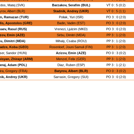
dos, Matej (SVK)
Barzakov, Serafim (BUL)
VT 0 : 5 (0:2)
yrov, Albert (BLR)
Stadnik, Andrey (UKR)
VT 0 : 5 (1:1)
n, Ramazan (TUR)
Poliak, Yuri (ISR)
PO 3 : 0 (2:0)
is, Apostolos (GRE)
Badin, Vadim (EST)
PO 3 : 0 (2:0)
aev, Rasul (RUS)
Vrenezi, Ljulzim (MKD)
PO 3 : 0 (2:0)
zov, Emin (AZE)
Sirbu, Dimitri (MDA)
PP 3 : 1 (2:0)
bu, Dimitri (MDA)
Mihaly, Csaba (ROU)
PP 3 : 1 (2:0)
ladze, Koba (GEO)
Rosenloef, Jouni Samuli (FIN)
PP 3 : 1 (2:0)
ser, Sandor (HUN)
Azizov, Emin (AZE)
PO 0 : 3 (0:2)
isyan, Zhirayr (ARM)
Menzel, Felix (GER)
PP 3 : 1 (2:0)
eraj, Adam (POL)
Diaz, Ruben (ESP)
PP 3 : 1 (2:1)
ira, Gregory (FRA)
Batyrov, Albert (BLR)
PO 0 : 3 (0:2)
nik, Andrey (UKR)
Sarrasin, Gregory (SUI)
PO 3 : 0 (2:0)