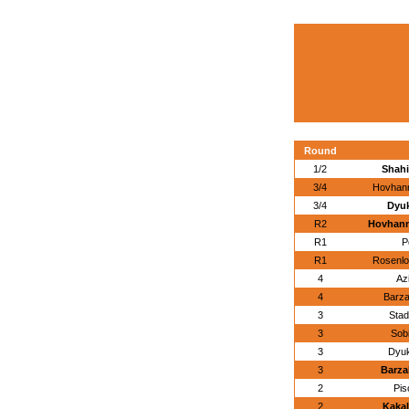
Round
1/2
Shahi
3/4
Hovhann
3/4
Dyuk
R2
Hovhann
R1
P
R1
Rosenloe
4
Az
4
Barza
3
Stad
3
Sob
3
Dyuk
3
Barza
2
Pisc
2
Kaka