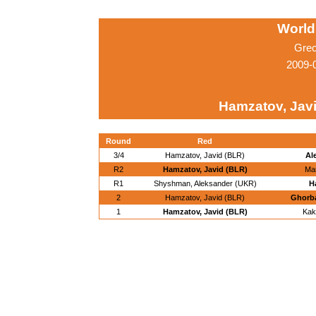
World
Grec
2009-
Hamzatov, Jav
Round
Red
3/4
Hamzatov, Javid (BLR)
Al
R2
Hamzatov, Javid (BLR)
Mam
R1
Shyshman, Aleksander (UKR)
H
2
Hamzatov, Javid (BLR)
Ghorba
1
Hamzatov, Javid (BLR)
Kak