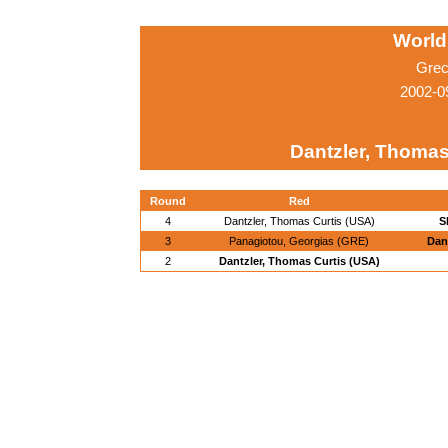
World
Grec
2002-0
Dantzler, Thomas
Round
Red
4
Dantzler, Thomas Curtis (USA)
S
3
Panagiotou, Georgias (GRE)
Dan
2
Dantzler, Thomas Curtis (USA)