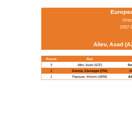
Europe
Grec
1997-0
Aliev, Asad (A
Round
Red
3
Aliev, Asad (AZE)
Sv
2
Giunta, Giuseppe (ITA)
Al
1
Papoyan, Khoren (ARM)
Al