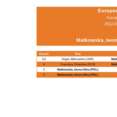
Europe
Femal
2012-0
Matkowska, Iwon
Round
Red
1/2
Kogut, Aleksandra (UKR)
Mat
4
Krasnova, Ekaterina (RUS)
Mat
3
Matkowska, Iwona Nina (POL)
2
Matkowska, Iwona Nina (POL)