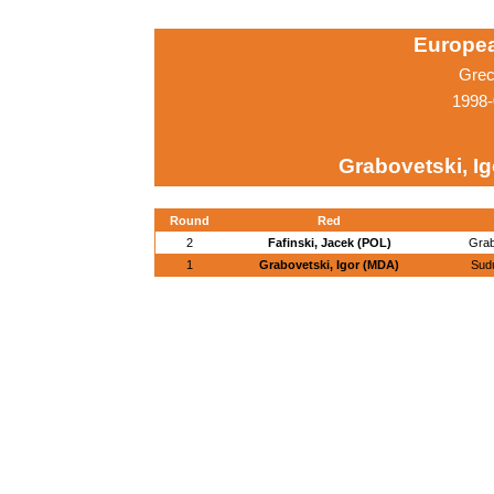
Europe
Grec
1998-
Grabovetski, I
Round
Red
2
Fafinski, Jacek (POL)
Grab
1
Grabovetski, Igor (MDA)
Sud