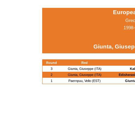
Europe
Grec
1998-
Giunta, Giusep
Round
Red
3
Giunta, Giuseppe (ITA)
Kal
2
Giunta, Giuseppe (ITA)
Edisherash
1
Paernpuu, Vello (EST)
Giunta