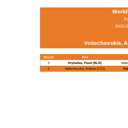
World
Fr
2003-0
Voitechovskis, A
Round
Red
3
Hrybailau, Pavel (BLR)
Voit
2
Voitechovskis, Andrius (LTU)
Ka