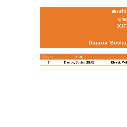
World
Grec
2017-
Daurov, Sosla
Round
Red
1
Daurov, Soslan (BLR)
Elyasi, M