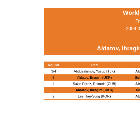
World
Fr
2009-0
Aldatov, Ibrag
Round
Red
3/4
Abdusalamov, Yusup (TJK)
Al
5
Aldatov, Ibragim (UKR)
So
4
Salas Perez, Reineris (CUB)
Al
3
Aldatov, Ibragim (UKR)
Ko
2
Lee, Jae-Sung (KOR)
Al