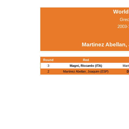
World
Grec
2003-
Martinez Abellan,
Round
Red
3
Magni, Riccardo (ITA)
Mart
2
Martinez Abellan, Joaquim (ESP)
D