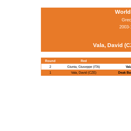
World
Grec
2003-
Vala, David (
Round
Red
2
Giunta, Giuseppe (ITA)
Val
1
Vala, David (CZE)
Deak Ba