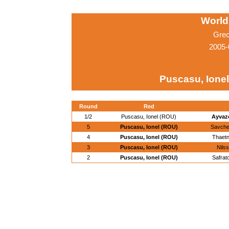
World
Grec
2005-
Puscasu, Ione
Round
Red
1/2
Puscasu, Ionel (ROU)
Ayvazo
5
Puscasu, Ionel (ROU)
Savche
4
Puscasu, Ionel (ROU)
Thaetn
3
Puscasu, Ionel (ROU)
Nils
2
Puscasu, Ionel (ROU)
Safrat