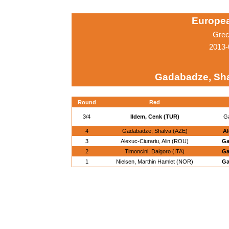
Europe
Grec
2013-
Gadabadze, Sha
Round
Red
3/4
Ildem, Cenk (TUR)
Ga
4
Gadabadze, Shalva (AZE)
Al
3
Alexuc-Ciurariu, Alin (ROU)
Ga
2
Timoncini, Daigoro (ITA)
Ga
1
Nielsen, Marthin Hamlet (NOR)
Ga