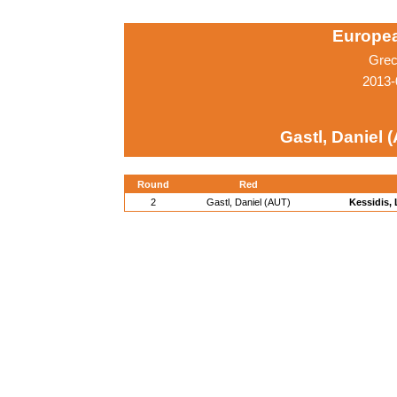
Europe
Grec
2013-
Gastl, Daniel 
Round
Red
2
Gastl, Daniel (AUT)
Kessidis, 