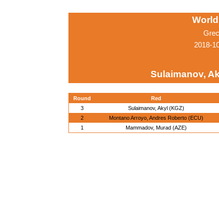
World
Grec
2018-1
Sulaimanov, Ak
Round
Red
3
Sulaimanov, Akyl (KGZ)
2
Montano Arroyo, Andres Roberto (ECU)
1
Mammadov, Murad (AZE)