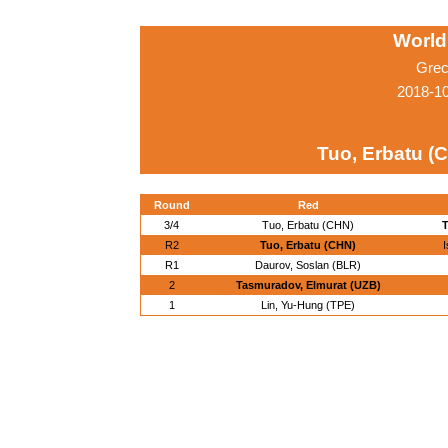
World
Grec
2018-1
Tuo, Erbatu (
Round
Red
3/4
Tuo, Erbatu (CHN)
T
R2
Tuo, Erbatu (CHN)
R1
Daurov, Soslan (BLR)
2
Tasmuradov, Elmurat (UZB)
1
Lin, Yu-Hung (TPE)