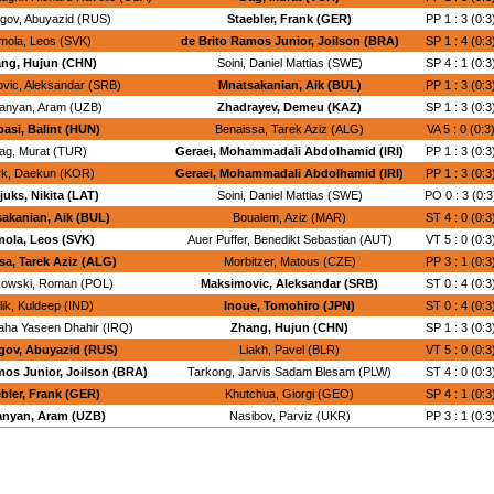
gov, Abuyazid (RUS)
Staebler, Frank (GER)
PP 1 : 3 (0:3
mola, Leos (SVK)
de Brito Ramos Junior, Joilson (BRA)
SP 1 : 4 (0:3
ng, Hujun (CHN)
Soini, Daniel Mattias (SWE)
SP 4 : 1 (0:3
vic, Aleksandar (SRB)
Mnatsakanian, Aik (BUL)
PP 1 : 3 (0:3
anyan, Aram (UZB)
Zhadrayev, Demeu (KAZ)
SP 1 : 3 (0:3
asi, Balint (HUN)
Benaissa, Tarek Aziz (ALG)
VA 5 : 0 (0:3
ag, Murat (TUR)
Geraei, Mohammadali Abdolhamid (IRI)
PP 1 : 3 (0:3
rk, Daekun (KOR)
Geraei, Mohammadali Abdolhamid (IRI)
PP 1 : 3 (0:3
juks, Nikita (LAT)
Soini, Daniel Mattias (SWE)
PO 0 : 3 (0:3
akanian, Aik (BUL)
Boualem, Aziz (MAR)
ST 4 : 0 (0:3
mola, Leos (SVK)
Auer Puffer, Benedikt Sebastian (AUT)
VT 5 : 0 (0:3
sa, Tarek Aziz (ALG)
Morbitzer, Matous (CZE)
PP 3 : 1 (0:3
kowski, Roman (POL)
Maksimovic, Aleksandar (SRB)
ST 0 : 4 (0:3
ik, Kuldeep (IND)
Inoue, Tomohiro (JPN)
ST 0 : 4 (0:3
 Taha Yaseen Dhahir (IRQ)
Zhang, Hujun (CHN)
SP 1 : 3 (0:3
gov, Abuyazid (RUS)
Liakh, Pavel (BLR)
VT 5 : 0 (0:3
mos Junior, Joilson (BRA)
Tarkong, Jarvis Sadam Blesam (PLW)
ST 4 : 0 (0:3
bler, Frank (GER)
Khutchua, Giorgi (GEO)
SP 4 : 1 (0:3
anyan, Aram (UZB)
Nasibov, Parviz (UKR)
PP 3 : 1 (0:3