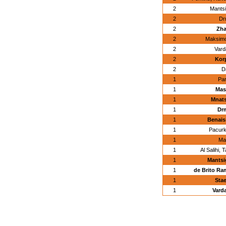
2
Mantsi
2
Dr
2
Zha
2
Maksimo
2
Vard
2
Korp
2
D
1
Pa
1
Mas
1
Mnats
1
Dr
1
Benais
1
Pacur
1
Mal
1
Al Salihi,
1
Mantsi
1
de Brito Ra
1
Stae
1
Vard