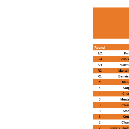
Round
1/2
Kor
3/4
Benais
3/4
Mantsi
R2
Mantsi
R1
Benais
R1
Khut
4
Korp
4
Chun
3
Mnats
3
Chun
3
Stae
3
Korp
2
Chun
2
Perkins, RaV