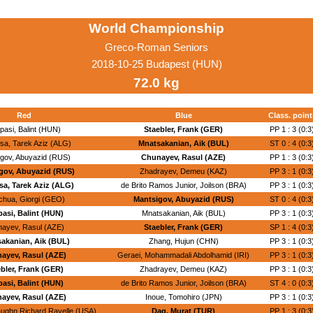
World Championship
Greco-Roman Seniors
2018-10-25 Budapest (HUN)
72.0 kg
Red
Blue
Class. point
pasi, Balint (HUN)
Staebler, Frank (GER)
PP 1 : 3 (0:3
sa, Tarek Aziz (ALG)
Mnatsakanian, Aik (BUL)
ST 0 : 4 (0:3
gov, Abuyazid (RUS)
Chunayev, Rasul (AZE)
PP 1 : 3 (0:3
gov, Abuyazid (RUS)
Zhadrayev, Demeu (KAZ)
PP 3 : 1 (0:3
sa, Tarek Aziz (ALG)
de Brito Ramos Junior, Joilson (BRA)
PP 3 : 1 (0:3
chua, Giorgi (GEO)
Mantsigov, Abuyazid (RUS)
ST 0 : 4 (0:3
asi, Balint (HUN)
Mnatsakanian, Aik (BUL)
PP 3 : 1 (0:3
ayev, Rasul (AZE)
Staebler, Frank (GER)
SP 1 : 4 (0:3
akanian, Aik (BUL)
Zhang, Hujun (CHN)
PP 3 : 1 (0:3
ayev, Rasul (AZE)
Geraei, Mohammadali Abdolhamid (IRI)
PP 3 : 1 (0:3
bler, Frank (GER)
Zhadrayev, Demeu (KAZ)
PP 3 : 1 (0:3
asi, Balint (HUN)
de Brito Ramos Junior, Joilson (BRA)
ST 4 : 0 (0:3
ayev, Rasul (AZE)
Inoue, Tomohiro (JPN)
PP 3 : 1 (0:3
aughn Richard Ravelle (USA)
Dag, Murat (TUR)
PP 1 : 3 (0:3