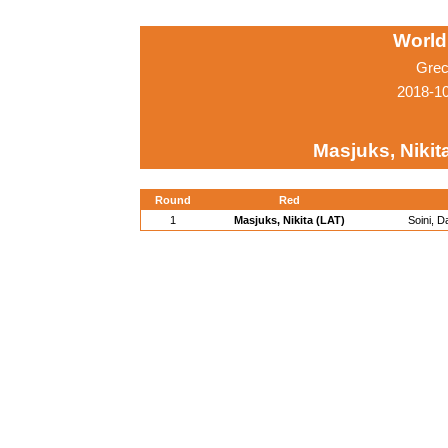
World
Grec
2018-1
Masjuks, Nikit
Round
Red
1
Masjuks, Nikita (LAT)
Soini, D