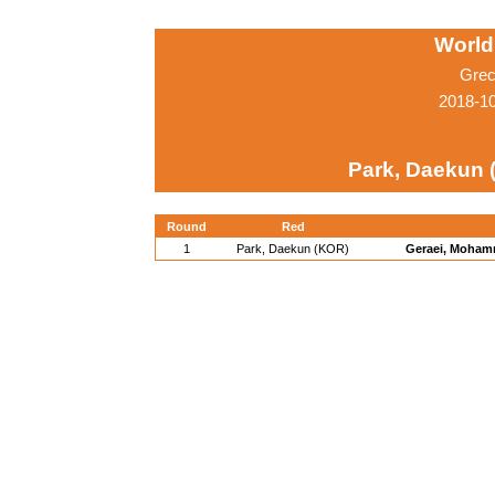
World
Grec
2018-1
Park, Daekun 
Round
Red
1
Park, Daekun (KOR)
Geraei, Mohamm