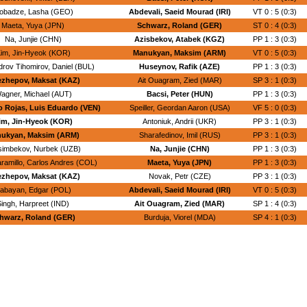
obadze, Lasha (GEO)
Abdevali, Saeid Mourad (IRI)
VT 0 : 5 (0:3)
Maeta, Yuya (JPN)
Schwarz, Roland (GER)
ST 0 : 4 (0:3)
Na, Junjie (CHN)
Azisbekov, Atabek (KGZ)
PP 1 : 3 (0:3)
im, Jin-Hyeok (KOR)
Manukyan, Maksim (ARM)
VT 0 : 5 (0:3)
rov Tihomirov, Daniel (BUL)
Huseynov, Rafik (AZE)
PP 1 : 3 (0:3)
ezhepov, Maksat (KAZ)
Ait Ouagram, Zied (MAR)
SP 3 : 1 (0:3)
agner, Michael (AUT)
Bacsi, Peter (HUN)
PP 1 : 3 (0:3)
 Rojas, Luis Eduardo (VEN)
Speiller, Geordan Aaron (USA)
VF 5 : 0 (0:3)
im, Jin-Hyeok (KOR)
Antoniuk, Andrii (UKR)
PP 3 : 1 (0:3)
ukyan, Maksim (ARM)
Sharafedinov, Imil (RUS)
PP 3 : 1 (0:3)
simbekov, Nurbek (UZB)
Na, Junjie (CHN)
PP 1 : 3 (0:3)
ramillo, Carlos Andres (COL)
Maeta, Yuya (JPN)
PP 1 : 3 (0:3)
ezhepov, Maksat (KAZ)
Novak, Petr (CZE)
PP 3 : 1 (0:3)
abayan, Edgar (POL)
Abdevali, Saeid Mourad (IRI)
VT 0 : 5 (0:3)
Singh, Harpreet (IND)
Ait Ouagram, Zied (MAR)
SP 1 : 4 (0:3)
hwarz, Roland (GER)
Burduja, Viorel (MDA)
SP 4 : 1 (0:3)