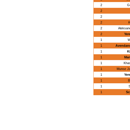
2
G
2
2
2
K
2
Aleksand
2
Yer
1
W
1
Avendano
1
K
1
Man
1
Kha
1
Munoz Ja
1
Yer
1
B
1
1
Sc