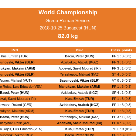
World Championship
Greco-Roman Seniors
2018-10-25 Budapest (HUN)
82.0 kg
Red
Blue
Class. points
Kus, Emrah (TUR)
Bacsi, Peter (HUN)
PP 1 : 3 (0:3)
unovski, Viktor (BLR)
Azisbekov, Atabek (KGZ)
PP 3 : 1 (0:3)
ukyan, Maksim (ARM)
Abdevali, Saeid Mourad (IRI)
PP 3 : 1 (0:3)
unovski, Viktor (BLR)
Yerezhepov, Maksat (KAZ)
ST 4 : 0 (0:3)
agner, Michael (AUT)
Sasunovski, Viktor (BLR)
VT 0 : 5 (0:3)
 Rojas, Luis Eduardo (VEN)
Manukyan, Maksim (ARM)
PP 1 : 3 (0:3)
Bacsi, Peter (HUN)
Azisbekov, Atabek (KGZ)
SP 4 : 1 (0:3)
vali, Saeid Mourad (IRI)
Kus, Emrah (TUR)
PP 1 : 3 (0:3)
chwarz, Roland (GER)
Azisbekov, Atabek (KGZ)
PP 1 : 3 (0:3)
nukyan, Maksim (ARM)
Kus, Emrah (TUR)
PP 1 : 3 (0:3)
Bacsi, Peter (HUN)
Yerezhepov, Maksat (KAZ)
PP 3 : 1 (0:3)
useynov, Rafik (AZE)
Abdevali, Saeid Mourad (IRI)
PP 0 : 3 (0:3)
 Rojas, Luis Eduardo (VEN)
Kus, Emrah (TUR)
PO 0 : 3 (0:3)
sunovski, Viktor (BLR)
Bacsi, Peter (HUN)
PP 1 : 3 (0:3)