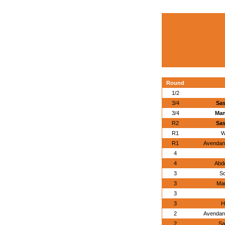
Round
1/2
3/4
Sas
3/4
Man
R2
Sas
R1
W
R1
Avendano
4
4
Abde
3
S
3
Ma
3
3
H
2
Avendano
2
Sa