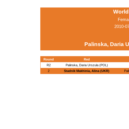
World
Femal
2010-0
Palinska, Daria 
Round
Red
R2
Palinska, Daria Urszula (POL)
2
Stadnik Makhinia, Alina (UKR)
Pal