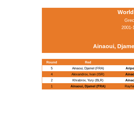
World
Grec
2001-
Ainaoui, Djame
Round
Red
5
Ainaoui, Djamel (FRA)
Aripo
4
Alexandrov, Ivan (ISR)
Ainao
2
Khrabrov, Yury (BLR)
Ainao
1
Ainaoui, Djamel (FRA)
Rayha