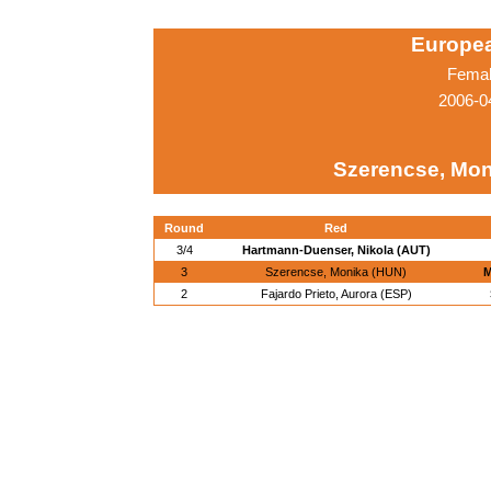
Europe
Femal
2006-0
Szerencse, Mon
Round
Red
3/4
Hartmann-Duenser, Nikola (AUT)
3
Szerencse, Monika (HUN)
M
2
Fajardo Prieto, Aurora (ESP)