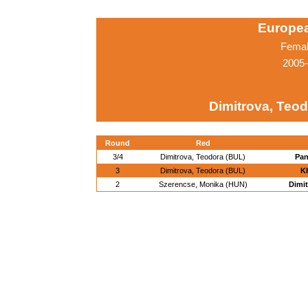
Europe
Femal
2005-
Dimitrova, Teo
Round
Red
3/4
Dimitrova, Teodora (BUL)
Pan
3
Dimitrova, Teodora (BUL)
Kh
2
Szerencse, Monika (HUN)
Dimit