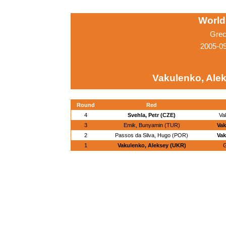
World
Grec
2005-0
Vakulenko, Ale
Round
Red
4
Svehla, Petr (CZE)
Va
3
Emik, Bunyamin (TUR)
Vak
2
Passos da Silva, Hugo (POR)
Vak
1
Vakulenko, Aleksey (UKR)
G