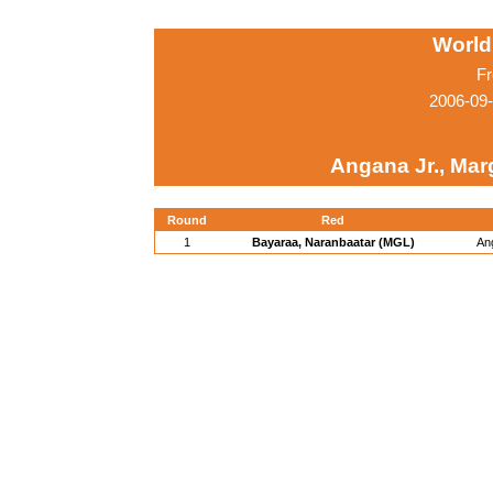
World
Fr
2006-09
Angana Jr., Marg
Round
Red
1
Bayaraa, Naranbaatar (MGL)
Ang