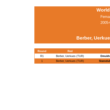
World
Femal
2005-
Berber, Uerkue
Round
Red
R1
Berber, Uerkues (TUR)
Dmukho
1
Berber, Uerkues (TUR)
Starodub