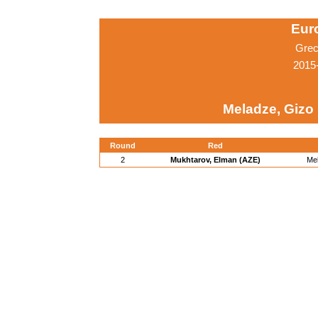
Eur
Grec
2015
Meladze, Gizo
Round
Red
2
Mukhtarov, Elman (AZE)
Me