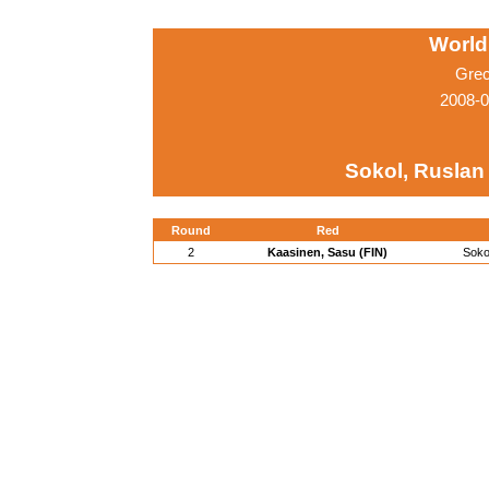
World
Grec
2008-0
Sokol, Ruslan 
Round
Red
2
Kaasinen, Sasu (FIN)
Soko